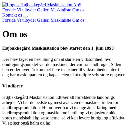
Forside
Vi tilbyder
Galleri
Maskinliste
Om os
Kontakt os
Forside
Vi tilbyder
Galleri
Maskinliste
Om os
Om os
Højbakkegård Maskinstation blev startet den 1. juni 1998
Der blev taget en beslutning om at starte en virksomhed, hvor
omdrejningspunktet var de maskiner, der var fra landbruget. Siden
hen er der hvert år kommet flere maskiner til virksomheden, der i
dag har maskinparken og kapaciteten til at udføre selv store opgaver.
Vi udfører
Højbakkegård Maskinstation udfører alt forfaldende landbrugs
arbejde. Vi har de bedste og mest avancerede maskiner inden for
landbrugsproduktion. Herudover har vi mange års erfaring med
landbrugsproduktion og maskinerne hertil, og vi opjusterer altid
vores mandskab i højsæsonerne, så vi kan levere hurtigt og effektivt.
Vi sælger også halm og hø.